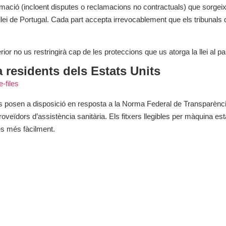
mació (incloent disputes o reclamacions no contractuals) que sorgeixi
llei de Portugal. Cada part accepta irrevocablement que els tribunals d
terior no us restringirà cap de les proteccions que us atorga la llei al p
 residents dels Estats Units
-files
es posen a disposició en resposta a la Norma Federal de Transparència
oveïdors d’assistència sanitària. Els fitxers llegibles per màquina es
es més fàcilment.