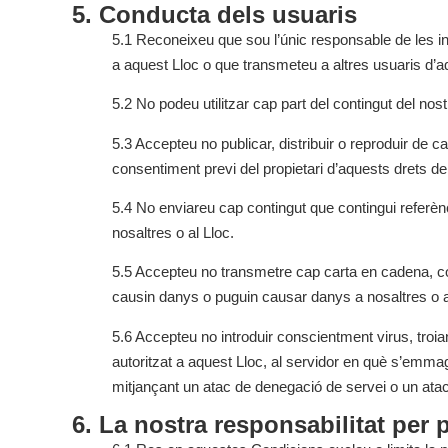
5. Conducta dels usuaris
5.1 Reconeixeu que sou l’únic responsable de les int
a aquest Lloc o que transmeteu a altres usuaris d’a
5.2 No podeu utilitzar cap part del contingut del nos
5.3 Accepteu no publicar, distribuir o reproduir de 
consentiment previ del propietari d’aquests drets de 
5.4 No enviareu cap contingut que contingui referèn
nosaltres o al Lloc.
5.5 Accepteu no transmetre cap carta en cadena, cor
causin danys o puguin causar danys a nosaltres o a
5.6 Accepteu no introduir conscientment virus, troia
autoritzat a aquest Lloc, al servidor en què s’emm
mitjançant un atac de denegació de servei o un atac
6. La nostra responsabilitat per