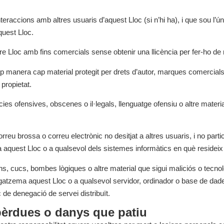
eraccions amb altres usuaris d’aquest Lloc (si n’hi ha), i que sou l’ú
quest Lloc.
tre Lloc amb fins comercials sense obtenir una llicència per fer-ho de 
cap manera cap material protegit per drets d’autor, marques comercials 
propietat.
cies ofensives, obscenes o il·legals, llenguatge ofensiu o altre mate
reu brossa o correu electrònic no desitjat a altres usuaris, i no pa
 aquest Lloc o a qualsevol dels sistemes informàtics en què resideix
ns, cucs, bombes lògiques o altre material que sigui maliciós o tecnol
agatzema aquest Lloc o a qualsevol servidor, ordinador o base de dad
 de denegació de servei distribuït.
 pèrdues o danys que patiu