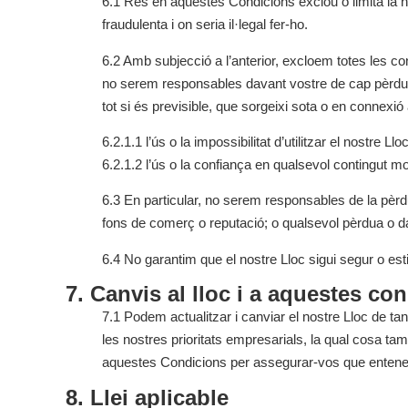
6.1 Res en aquestes Condicions exclou o limita la n
fraudulenta i on seria il·legal fer-ho.
6.2 Amb subjecció a l’anterior, excloem totes les con
no serem responsables davant vostre de cap pèrdua o d
tot si és previsible, que sorgeixi sota o en connexi
6.2.1.1 l’ús o la impossibilitat d’utilitzar el nostre Lloc
6.2.1.2 l’ús o la confiança en qualsevol contingut mo
6.3 En particular, no serem responsables de la pèrdu
fons de comerç o reputació; o qualsevol pèrdua o d
6.4 No garantim que el nostre Lloc sigui segur o estig
7. Canvis al lloc i a aquestes co
7.1 Podem actualitzar i canviar el nostre Lloc de tant
les nostres prioritats empresarials, la qual cosa t
aquestes Condicions per assegurar-vos que entene
8. Llei aplicable