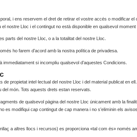
ral, i ens reservem el dret de retirar el vostre accés o modificar el
el nostre Lloc i el contingut no està disponible en qualsevol moment 
 parts del nostre Lloc, o a la totalitat del nostre Lloc.
omés ho farem d’acord amb la nostra política de privadesa.
litzarà immediatament si incompliu qualsevol d’aquestes Condicions.
oc
ets de propietat intel·lectual del nostre Lloc i del material publicat en 
reu del món. Tots aquests drets estan reservats.
agments de qualsevol pàgina del nostre Lloc únicament amb la finalita
o es modifiqui cap contingut de cap manera i no s’eliminin els avisos
 enllaç a altres llocs i recursos) es proporciona «tal com és» només am