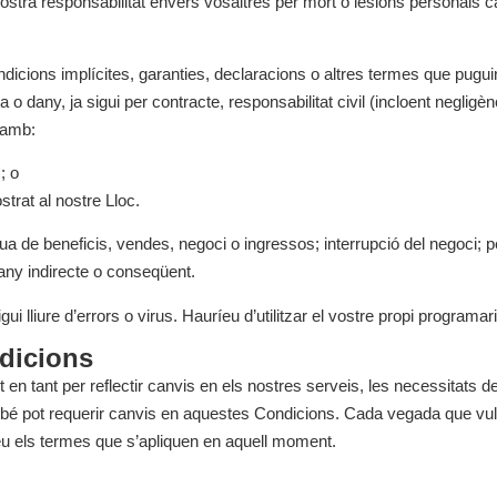
ostra responsabilitat envers vosaltres per mort o lesions personals ca
dicions implícites, garanties, declaracions o altres termes que puguin a
any, ja sigui per contracte, responsabilitat civil (incloent negligènc
ó amb:
; o
strat al nostre Lloc.
a de beneficis, vendes, negoci o ingressos; interrupció del negoci; pè
any indirecte o conseqüent.
ui lliure d’errors o virus. Hauríeu d’utilitzar el vostre propi programari
ndicions
 en tant per reflectir canvis en els nostres serveis, les necessitats del
ambé pot requerir canvis en aquestes Condicions. Cada vegada que vulg
u els termes que s’apliquen en aquell moment.