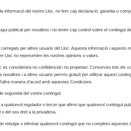
la informació del nostre Lloc, no fem cap declaració, garantia o compro
i publicat per nosaltres i no tenim cap control sobre el contingut de 
s carregats per altres usuaris del Lloc. Aquesta informació i aquests m
re Lloc no representen les nostres opinions o valors.
 es considerarà no confidencial i no propietari. Conserveu tots els vo
nosaltres i a altres usuaris permís gratuït per utilitzar aquest conting
t d’altra manera d’acord amb aquestes Condicions.
de seguretat del vostre contingut.
t a qualsevol regulador o tercer que afirmi que qualsevol contingut publ
l o del seu dret a la privadesa.
 de rebutjar o eliminar qualsevol contingut que no compleixi aquestes