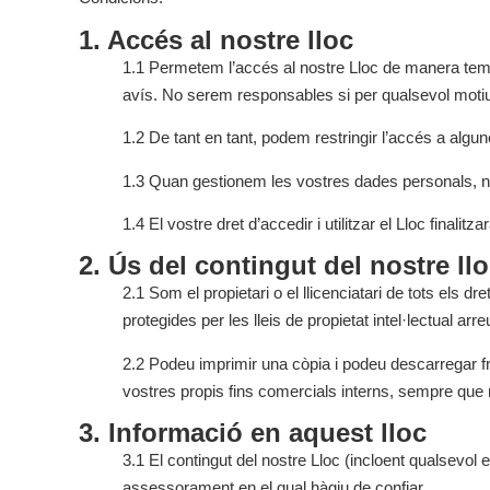
1. Accés al nostre lloc
1.1 Permetem l’accés al nostre Lloc de manera tempo
avís. No serem responsables si per qualsevol motiu 
1.2 De tant en tant, podem restringir l’accés a algunes
1.3 Quan gestionem les vostres dades personals, n
1.4 El vostre dret d’accedir i utilitzar el Lloc fina
2. Ús del contingut del nostre ll
2.1 Som el propietari o el llicenciatari de tots els dr
protegides per les lleis de propietat intel·lectual ar
2.2 Podeu imprimir una còpia i podeu descarregar fr
vostres propis fins comercials interns, sempre que n
3. Informació en aquest lloc
3.1 El contingut del nostre Lloc (incloent qualsevol
assessorament en el qual hàgiu de confiar.