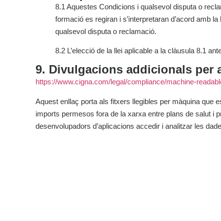
8.1 Aquestes Condicions i qualsevol disputa o recla
formació es regiran i s’interpretaran d’acord amb la 
qualsevol disputa o reclamació.
8.2 L’elecció de la llei aplicable a la clàusula 8.1 an
9. Divulgacions addicionals per a
https://www.cigna.com/legal/compliance/machine-readable
Aquest enllaç porta als fitxers llegibles per màquina que 
imports permesos fora de la xarxa entre plans de salut i pr
desenvolupadors d’aplicacions accedir i analitzar les dad