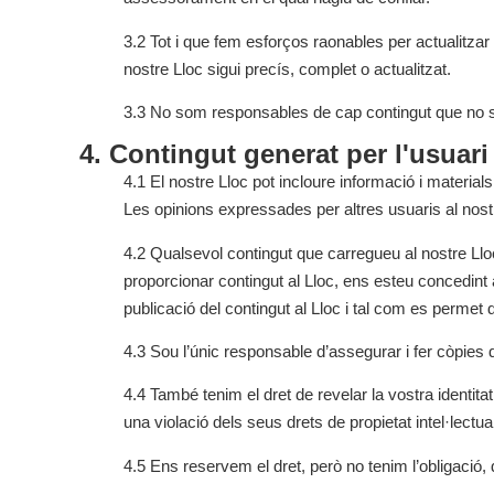
3.2 Tot i que fem esforços raonables per actualitzar 
nostre Lloc sigui precís, complet o actualitzat.
3.3 No som responsables de cap contingut que no sigu
4. Contingut generat per l'usuari
4.1 El nostre Lloc pot incloure informació i material
Les opinions expressades per altres usuaris al nost
4.2 Qualsevol contingut que carregueu al nostre Lloc
proporcionar contingut al Lloc, ens esteu concedint a 
publicació del contingut al Lloc i tal com es perme
4.3 Sou l’únic responsable d’assegurar i fer còpies 
4.4 També tenim el dret de revelar la vostra identita
una violació dels seus drets de propietat intel·lectua
4.5 Ens reservem el dret, però no tenim l’obligació,