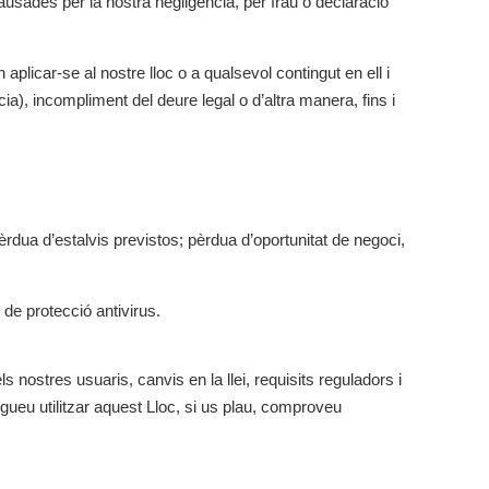
usades per la nostra negligència, per frau o declaració
plicar-se al nostre lloc o a qualsevol contingut en ell i
ia), incompliment del deure legal o d’altra manera, fins i
rdua d’estalvis previstos; pèrdua d’oportunitat de negoci,
 de protecció antivirus.
s nostres usuaris, canvis en la llei, requisits reguladors i
ueu utilitzar aquest Lloc, si us plau, comproveu