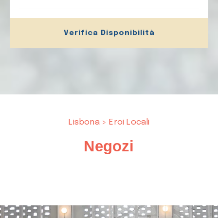
Verifica Disponibilità
Lisbona > Eroi Locali
Negozi