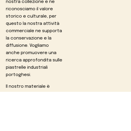
nostra collezione e ne
riconosciamo il valore
storico e culturale, per
questo la nostra attività
commerciale ne supporta
la conservazione e la
diffusione. Vogliamo
anche promuovere una
ricerca approfondita sulle
piastrelle industriali
portoghesi.
Il nostro materiale è
stato utilizzato anche in
progetti di artisti,
designer e architetti.
Photo Credit: Pedro Sadio
Photography