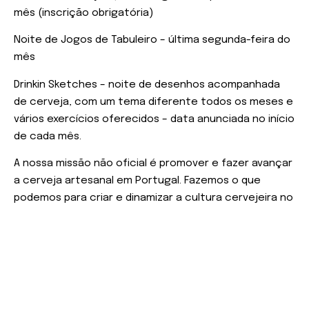
mês (inscrição obrigatória)
Noite de Jogos de Tabuleiro – última segunda-feira do
mês
Drinkin Sketches – noite de desenhos acompanhada
de cerveja, com um tema diferente todos os meses e
vários exercícios oferecidos – data anunciada no início
de cada mês.
A nossa missão não oficial é promover e fazer avançar
a cerveja artesanal em Portugal. Fazemos o que
podemos para criar e dinamizar a cultura cervejeira no
nosso país.
Gostamos de acreditar que uma das razões por trás
do nosso crescimento é o facto de termos sido
sempre fiéis ao nosso propósito desde o início: trazer
continuamente algo novo – novos estilos, novas