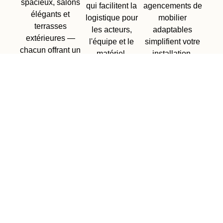
spacieux, salons
qui facilitent la
agencements de
élégants et
logistique pour
mobilier
terrasses
les acteurs,
adaptables
extérieures —
l'équipe et le
simplifient votre
chacun offrant un
matériel.
installation.
cadre différent
pour votre vision
créative.