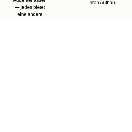
Außenterrassen
Ihren Aufbau.
— jedes bietet
eine andere
Kulisse für Ihre
kreative Vision.
Gastfreundschaft
Privatsphäre & Komfort
Inklusive