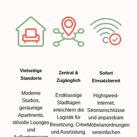
Vielseitige
Zentral &
Sofort
Standorte
Zugänglich
Einsatzbereit
Moderne
Erstklassige
Highspeed-
Studios,
Stadtlagen
Internet,
geräumige
erleichtern die
Stromanschlüsse
Apartments,
Logistik für
und anpassbare
stilvolle Lounges
Besetzung, Crew
Möbelanordnungen
und
und Ausrüstung.
vereinfachen